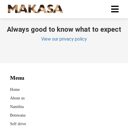
Always good to know what to expect
ngen
View our privacy policy
 policy
oneel
onele
Menu
s zijn
kelijk om
Home
bsite te
About us
ken. Ze
Namibia
 gebruikt
Botswana
asisfuncties
der deze
Self drive