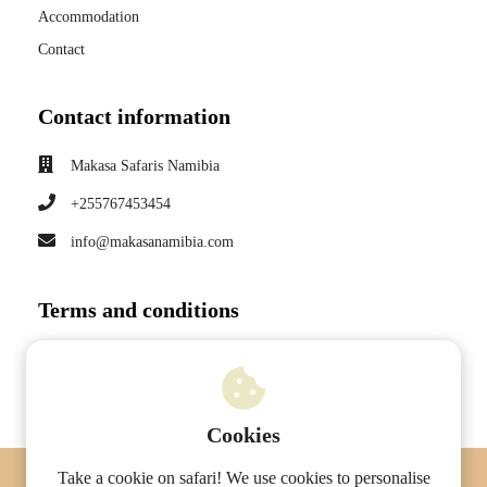
s kan de
Accommodation
e niet
Contact
oneren.
ieken
Contact information
ische
s worden
Makasa Safaris Namibia
kt om
+255767453454
em
info@makasanamibia.com
tie te
elen over
drag van
Terms and conditions
zoeker op
site.
Booking Policy
Privacy Policy
ing
ingcookies
Cookies
 gebruikt
Take a cookie on safari! We use cookies to personalise
oekers te